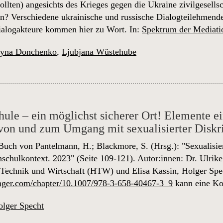
ollten) angesichts des Krieges gegen die Ukraine zivilgesells
n? Verschiedene ukrainische und russische Dialogteilehmend
ialogakteure kommen hier zu Wort. In:
Spektrum der Mediati
ryna Donchenko
,
Ljubjana Wüstehube
ule – ein möglichst sicherer Ort! Elemente e
von und zum Umgang mit sexualisierter Disk
Buch von Pantelmann, H.; Blackmore, S. (Hrsg.): "Sexualisie
chulkontext. 2023" (Seite 109-121). Autor:innen: Dr. Ulrike
 Technik und Wirtschaft (HTW) und Elisa Kassin, Holger Sp
ringer.com/chapter/10.1007/978-3-658-40467-3_9
kann eine Ko
lger Specht