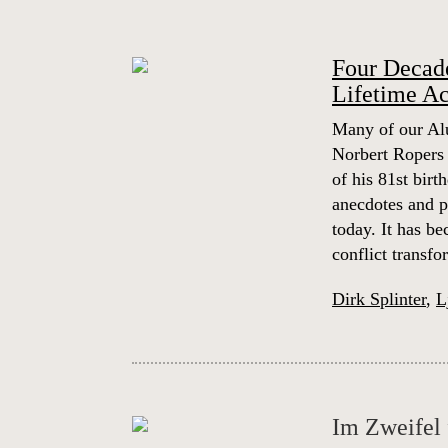
Four Decade
Lifetime A
Many of our Alu
Norbert Ropers 
of his 81st birt
anecdotes and pe
today. It has b
conflict transf
Dirk Splinter
,
L
Im Zweifel 