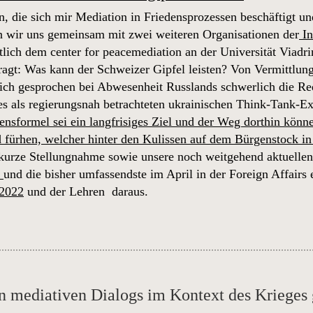
n, die sich mir Mediation in Friedensprozessen beschäftigt u
n wir uns gemeinsam mit zwei weiteren Organisationen der
In
tlich dem center for peacemediation an der Universität Viadri
ragt: Was kann der Schweizer Gipfel leisten? Von Vermittlung
ich gesprochen bei Abwesenheit Russlands schwerlich die Rede 
des als regierungsnah betrachteten ukrainischen Think-Tank-E
ensformel sei ein langfrisiges Ziel und der Weg dorthin kön
d fürhen, welcher hinter den Kulissen auf dem Bürgenstock i
 kurze Stellungnahme sowie unsere noch weitgehend aktuellen
2
und die bisher umfassendste im April in der Foreign Affairs
 2022
und der Lehren daraus.
n mediativen Dialogs im Kontext des Krieges