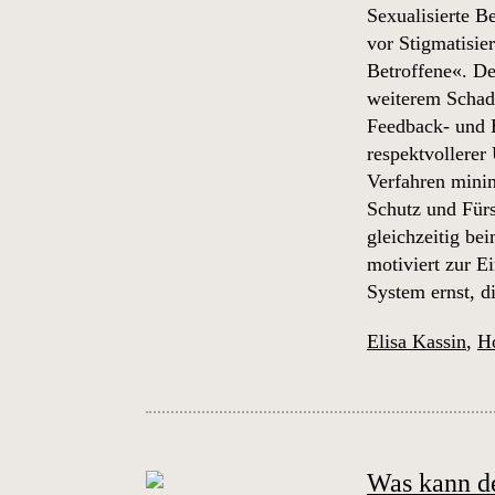
Sexualisierte B
vor Stigmatisie
Betroffene«. De
weiterem Schade
Feedback- und E
respektvollerer
Verfahren mini
Schutz und Für
gleichzeitig b
motiviert zur E
System ernst, d
Elisa Kassin
,
Ho
Was kann de