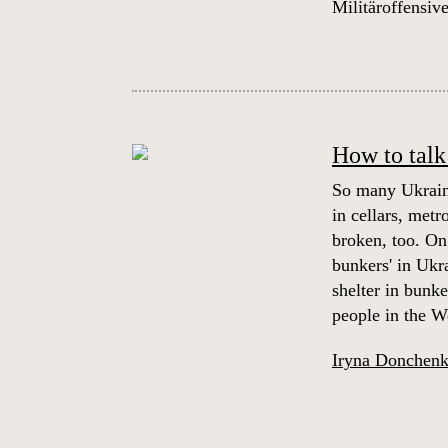
Militäroffensive
How to talk
So many Ukraina
in cellars, metr
broken, too. On
bunkers' in Ukr
shelter in bunk
people in the W
Iryna Donchen