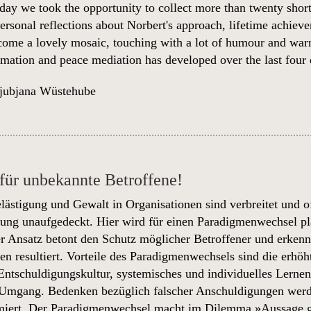
hday we took the opportunity to collect more than twenty short
rsonal reflections about Norbert's approach, lifetime achievem
ecome a lovely mosaic, touching with a lot of humour and warm
ormation and peace mediation has developed over the last four
jubjana Wüstehube
für unbekannte Betroffene!
elästigung und Gewalt in Organisationen sind verbreitet un
rung unaufgedeckt. Hier wird für einen Paradigmenwechsel pla
r Ansatz betont den Schutz möglicher Betroffener und erkenn
n resultiert. Vorteile des Paradigmenwechsels sind die erhö
ntschuldigungskultur, systemisches und individuelles Lernen 
 Umgang. Bedenken bezüglich falscher Anschuldigungen werde
miert. Der Paradigmenwechsel macht im Dilemma »Aussage geg