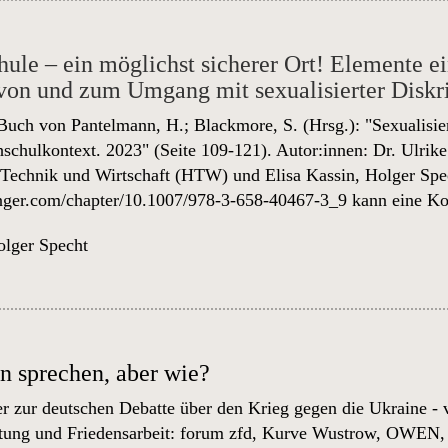
ule – ein möglichst sicherer Ort! Elemente e
von und zum Umgang mit sexualisierter Disk
Buch von Pantelmann, H.; Blackmore, S. (Hrsg.): "Sexualisie
chulkontext. 2023" (Seite 109-121). Autor:innen: Dr. Ulrike
 Technik und Wirtschaft (HTW) und Elisa Kassin, Holger Sp
ringer.com/chapter/10.1007/978-3-658-40467-3_9
kann eine Ko
lger Specht
n sprechen, aber wie?
r zur deutschen Debatte über den Krieg gegen die Ukraine - v
itung und Friedensarbeit: forum zfd, Kurve Wustrow, OWEN,