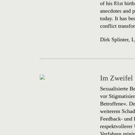
of his 81st birt
anecdotes and pe
today. It has b
conflict transf
Dirk Splinter
,
L
Im Zweifel 
Sexualisierte B
vor Stigmatisie
Betroffene«. De
weiterem Schade
Feedback- und E
respektvollerer
Verfahren mini