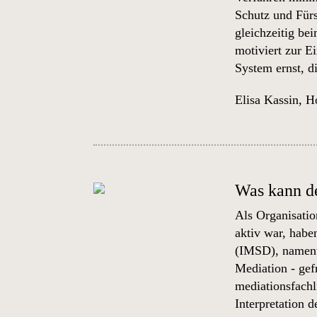
Schutz und Für
gleichzeitig b
motiviert zur E
System ernst, d
Elisa Kassin
,
Ho
Was kann de
Als Organisatio
aktiv war, habe
(IMSD)
, namen
Mediation - gef
mediationsfachl
Interpretation 