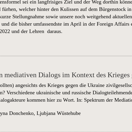
ensformel sei ein langfrisiges Ziel und der Weg dorthin kön
d fürhen, welcher hinter den Kulissen auf dem Bürgenstock i
 kurze Stellungnahme sowie unsere noch weitgehend aktuellen
2
und die bisher umfassendste im April in der Foreign Affairs
 2022
und der Lehren daraus.
n mediativen Dialogs im Kontext des Krieges
ollten) angesichts des Krieges gegen die Ukraine zivilgesells
n? Verschiedene ukrainische und russische Dialogteilehmend
ialogakteure kommen hier zu Wort. In:
Spektrum der Mediati
ryna Donchenko
,
Ljubjana Wüstehube