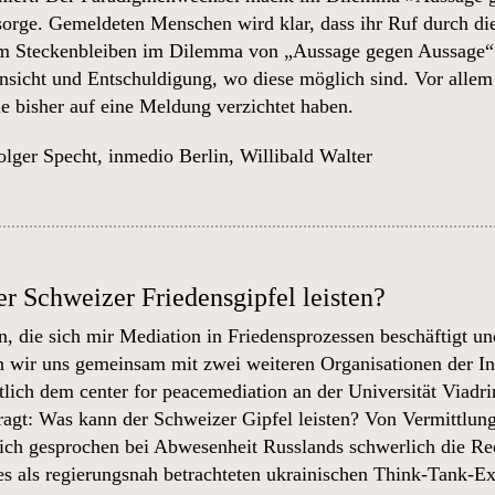
sorge. Gemeldeten Menschen wird klar, dass ihr Ruf durch die 
eim Steckenbleiben im Dilemma von „Aussage gegen Aussage“ 
insicht und Entschuldigung, wo diese möglich sind. Vor alle
ie bisher auf eine Meldung verzichtet haben.
lger Specht
,
inmedio Berlin
,
Willibald Walter
r Schweizer Friedensgipfel leisten?
n, die sich mir Mediation in Friedensprozessen beschäftigt u
n wir uns gemeinsam mit zwei weiteren Organisationen der
In
tlich dem center for peacemediation an der Universität Viadri
ragt: Was kann der Schweizer Gipfel leisten? Von Vermittlung
ich gesprochen bei Abwesenheit Russlands schwerlich die Rede 
des als regierungsnah betrachteten ukrainischen Think-Tank-E