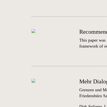
Recommendat
This paper was 
framework of ou
Mehr Dialog
Grenzen und Mög
Friedensbüro S
Dirk Splinter
,
L