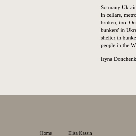
So many Ukraina
in cellars, metr
broken, too. On
bunkers' in Ukr
shelter in bunk
people in the W
Iryna Donchen
Home
Elisa Kassin