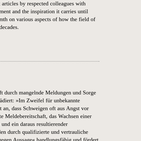
 articles by respected colleagues with
ent and the inspiration it carries until
th on various aspects of how the field of
 decades.
d oft durch mangelnde Meldungen und Sorge
̈diert: »Im Zweifel für unbekannte
t an, dass Schweigen oft aus Angst vor
hte Meldebereitschaft, das Wachsen einer
und ein daraus resultierender
n durch qualifizierte und vertrauliche
en Aussage« handlungsfähig und fördert