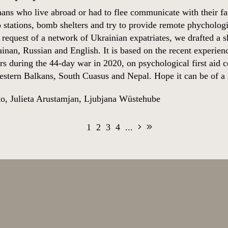
ns who live abroad or had to flee communicate with their f
o stations, bomb shelters and try to provide remote phychologi
 request of a network of Ukrainian expatriates, we drafted a s
ainan, Russian and English. It is based on the recent experi
ers during the 44-day war in 2020, on psychological first aid
estern Balkans, South Cuasus and Nepal. Hope it can be of a li
ko
,
Julieta Arustamjan
,
Ljubjana Wüstehube
1
2
3
4
...