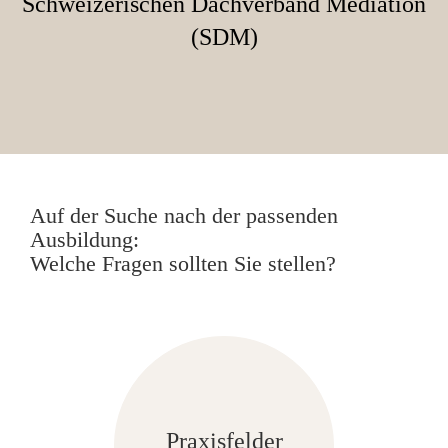
Schweizerischen Dachverband Mediation
(SDM)
Auf der Suche nach der passenden
Ausbildung:
Welche Fragen sollten Sie stellen?
In welchen
Praxisfelder
Feldern mediieren