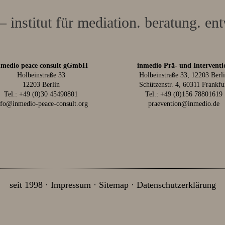
– institut für mediation. beratung. en
nmedio peace consult gGmbH
inmedio Prä- und Interventi
Holbeinstraße 33
Holbeinstraße 33, 12203 Berl
12203 Berlin
Schützenstr. 4, 60311 Frankfu
Tel.:
+49 (0)30 45490801
Tel.:
+49 (0)156 78801619
nfo@inmedio-peace-consult.org
praevention@inmedio.de
seit 1998
Impressum
Sitemap
Datenschutzerklärung