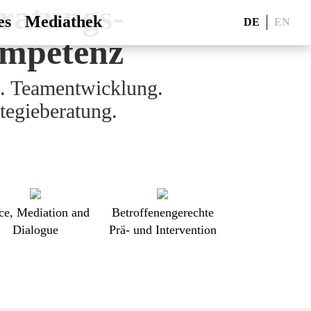
formations-
ratungs-
onflikt-
es
Mediathek
DE
EN
mpetenz
mpetenz
mpetenz
. Teamentwicklung.
n. Dialogprozesse.
erungsbegleitung.
anagement-Systeme.
kttransformation.
ategieberatung.
densförderung.
ce, Mediation and
Betroffenengerechte
Dialogue
Prä- und Intervention