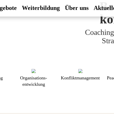
Trans
Be
K
gebote
Weiterbildung
Über uns
Aktuell
ko
ko
ko
Coaching
Mediatio
Veränd
Konfliktm
Konfli
Str
Frie
ng
Organisations-
Konfliktmanagement
Pea
entwicklung