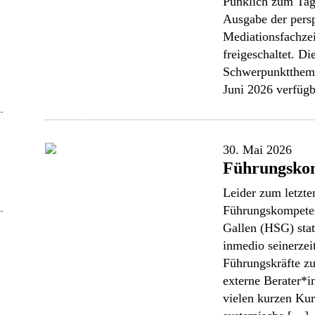
Pünklich zum Tag
Ausgabe der persp
Mediationsfachze
freigeschaltet. 
Schwerpunktthema
Juni 2026 verfügb
30. Mai 2026
Führungsko
Leider zum letzt
Führungskompeten
Gallen (HSG) sta
inmedio seinerzeit
Führungskräfte zug
externe Berater*i
vielen kurzen Kur