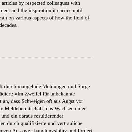
 articles by respected colleagues with
ent and the inspiration it carries until
th on various aspects of how the field of
 decades.
d oft durch mangelnde Meldungen und Sorge
̈diert: »Im Zweifel für unbekannte
t an, dass Schweigen oft aus Angst vor
hte Meldebereitschaft, das Wachsen einer
und ein daraus resultierender
n durch qualifizierte und vertrauliche
en Aussage« handlungsfähig und fördert