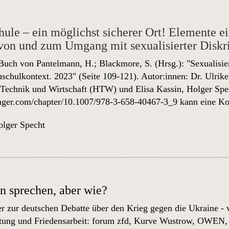
ule – ein möglichst sicherer Ort! Elemente e
von und zum Umgang mit sexualisierter Disk
Buch von Pantelmann, H.; Blackmore, S. (Hrsg.): "Sexualisie
chulkontext. 2023" (Seite 109-121). Autor:innen: Dr. Ulrike
 Technik und Wirtschaft (HTW) und Elisa Kassin, Holger Sp
ringer.com/chapter/10.1007/978-3-658-40467-3_9
kann eine Ko
lger Specht
n sprechen, aber wie?
r zur deutschen Debatte über den Krieg gegen die Ukraine - v
itung und Friedensarbeit: forum zfd, Kurve Wustrow, OWEN,