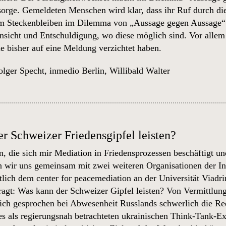
sorge. Gemeldeten Menschen wird klar, dass ihr Ruf durch die 
eim Steckenbleiben im Dilemma von „Aussage gegen Aussage“ 
insicht und Entschuldigung, wo diese möglich sind. Vor alle
ie bisher auf eine Meldung verzichtet haben.
lger Specht
,
inmedio Berlin
,
Willibald Walter
r Schweizer Friedensgipfel leisten?
n, die sich mir Mediation in Friedensprozessen beschäftigt u
n wir uns gemeinsam mit zwei weiteren Organisationen der
In
tlich dem center for peacemediation an der Universität Viadri
ragt: Was kann der Schweizer Gipfel leisten? Von Vermittlung
ich gesprochen bei Abwesenheit Russlands schwerlich die Rede 
des als regierungsnah betrachteten ukrainischen Think-Tank-E