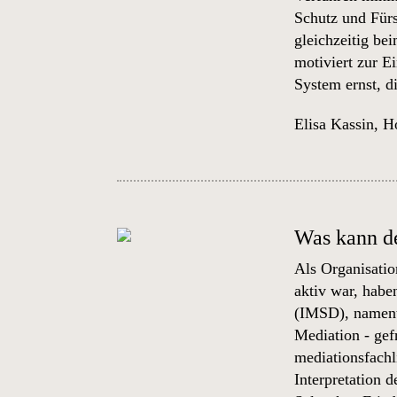
Schutz und Für
gleichzeitig b
motiviert zur E
System ernst, d
Elisa Kassin
,
Ho
Was kann de
Als Organisatio
aktiv war, habe
(IMSD)
, namen
Mediation - gef
mediationsfachl
Interpretation 