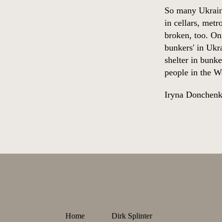
So many Ukraina
in cellars, metr
broken, too. On
bunkers' in Ukr
shelter in bunk
people in the W
Iryna Donchen
Home
Dirk Splinter