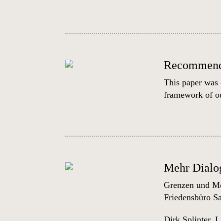
Recommendat
This paper was 
framework of ou
Mehr Dialog
Grenzen und Mög
Friedensbüro S
Dirk Splinter
,
L