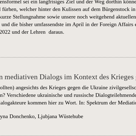
ensformel sei ein langfrisiges Ziel und der Weg dorthin kön
d fürhen, welcher hinter den Kulissen auf dem Bürgenstock i
 kurze Stellungnahme sowie unsere noch weitgehend aktuellen
2
und die bisher umfassendste im April in der Foreign Affairs
 2022
und der Lehren daraus.
n mediativen Dialogs im Kontext des Krieges
ollten) angesichts des Krieges gegen die Ukraine zivilgesells
n? Verschiedene ukrainische und russische Dialogteilehmend
ialogakteure kommen hier zu Wort. In:
Spektrum der Mediati
ryna Donchenko
,
Ljubjana Wüstehube