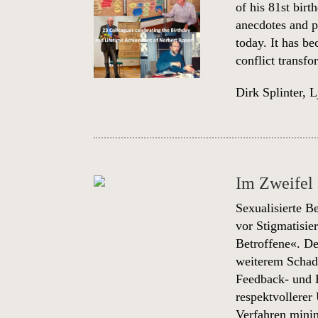
of his 81st birt
anecdotes and pe
today. It has b
conflict transf
Dirk Splinter
,
L
Im Zweifel 
Sexualisierte B
vor Stigmatisie
Betroffene«. De
weiterem Schade
Feedback- und E
respektvollerer
Verfahren mini