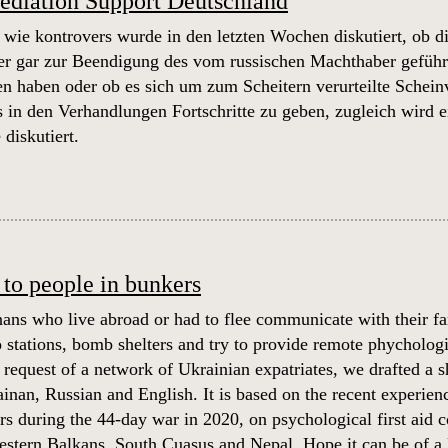
Mediation Support Deutschland
 wie kontrovers wurde in den letzten Wochen diskutiert, ob 
 gar zur Beendigung des vom russischen Machthaber geführt
en haben oder ob es sich um zum Scheitern verurteilte Schein
es in den Verhandlungen Fortschritte zu geben, zugleich wird 
 diskutiert.
 to people in bunkers
ns who live abroad or had to flee communicate with their f
o stations, bomb shelters and try to provide remote phychologi
 request of a network of Ukrainian expatriates, we drafted a s
ainan, Russian and English. It is based on the recent experi
ers during the 44-day war in 2020, on psychological first aid
estern Balkans, South Cuasus and Nepal. Hope it can be of a li