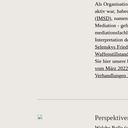
Als Organisatio
aktiv war, habe
(IMSD)
, namen
Mediation - gef
mediationsfachl
Interpretation 
Selenskys Fried
Waffenstillstan
Sie hier unsere
vom März 202
Verhandlungen
Perspektive
Welche Rolle (s