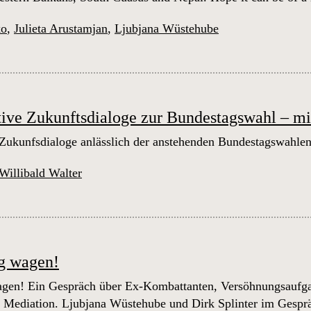
ko
,
Julieta Arustamjan
,
Ljubjana Wüstehube
tive Zukunftsdialoge zur Bundestagswahl – m
 Zukunfsdialoge anlässlich der anstehenden Bundestagswahle
Willibald Walter
g wagen!
gen! Ein Gespräch über Ex-Kombattanten, Versöhnungsaufgabe
r Mediation. Ljubjana Wüstehube und Dirk Splinter im Gespr