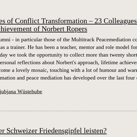
s of Conflict Transformation – 23 Colleagues 
chievement of Norbert Ropers
mni - in particular those of the Multitrack Peacemediation 
as a trainer. He has been a teacher, mentor and role model for
hday we took the opportunity to collect more than twenty short
rsonal reflections about Norbert's approach, lifetime achievem
ecome a lovely mosaic, touching with a lot of humour and warm
ormation and peace mediation has developed over the last four
jubjana Wüstehube
r Schweizer Friedensgipfel leisten?