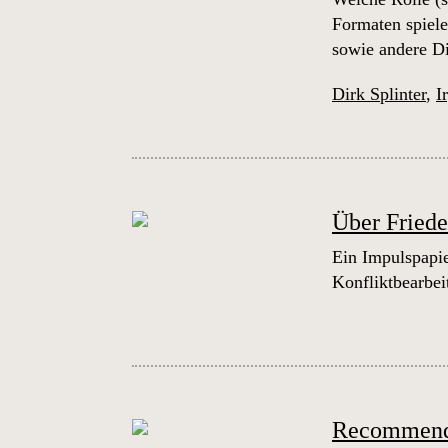
Formaten spiele
sowie andere D
Dirk Splinter
,
I
Über Friede
Ein Impulspapie
Konfliktbearbe
Recommendat