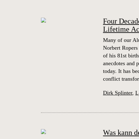
Four Decade
Lifetime A
Many of our Alu
Norbert Ropers 
of his 81st birt
anecdotes and pe
today. It has b
conflict transf
Dirk Splinter
,
L
Was kann de