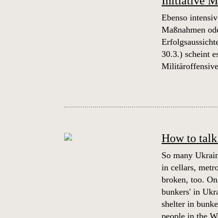
Initiative 
Ebenso intensiv
Maßnahmen oder
Erfolgsaussicht
30.3.) scheint 
Militäroffensive
How to talk
So many Ukraina
in cellars, metr
broken, too. On
bunkers' in Ukr
shelter in bunk
people in the W