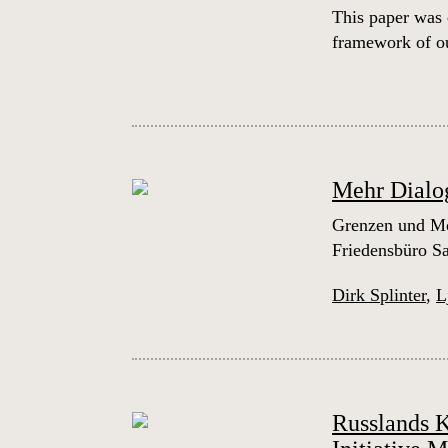
This paper was 
framework of ou
Mehr Dialog
Grenzen und Mög
Friedensbüro S
Dirk Splinter
,
L
Russlands K