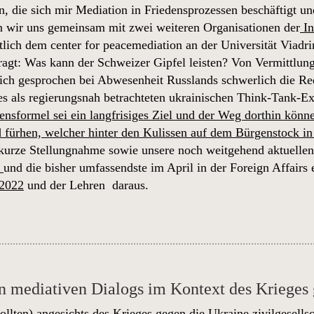
n, die sich mir Mediation in Friedensprozessen beschäftigt u
n wir uns gemeinsam mit zwei weiteren Organisationen der
In
tlich dem center for peacemediation an der Universität Viadri
ragt: Was kann der Schweizer Gipfel leisten? Von Vermittlung
ich gesprochen bei Abwesenheit Russlands schwerlich die Rede 
des als regierungsnah betrachteten ukrainischen Think-Tank-E
ensformel sei ein langfrisiges Ziel und der Weg dorthin kön
d fürhen, welcher hinter den Kulissen auf dem Bürgenstock i
 kurze Stellungnahme sowie unsere noch weitgehend aktuellen
2
und die bisher umfassendste im April in der Foreign Affairs
 2022
und der Lehren daraus.
n mediativen Dialogs im Kontext des Krieges
ollten) angesichts des Krieges gegen die Ukraine zivilgesells