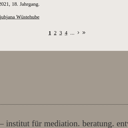
2021, 18. Jahrgang.
jubjana Wüstehube
1
2
3
4
...
– institut für mediation. beratung. en