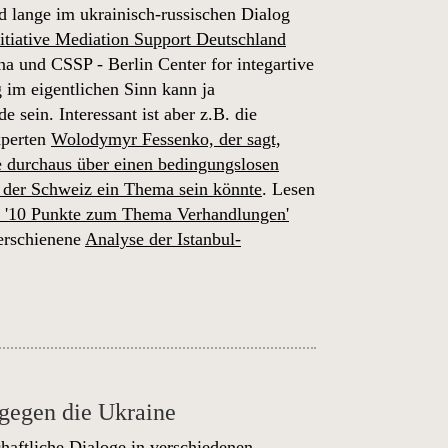
nd lange im ukrainisch-russischen Dialog
itiative Mediation Support Deutschland
na und CSSP - Berlin Center for integartive
 im eigentlichen Sinn kann ja
sein. Interessant ist aber z.B. die
xperten
Wolodymyr Fessenko, der sagt,
ne durchaus über einen bedingungslosen
n der Schweiz ein Thema sein könnte
. Lesen
'10 Punkte zum Thema Verhandlungen'
 erschienene
Analyse der Istanbul-
 gegen die Ukraine
chaftliche Dialoge in verschiedenen