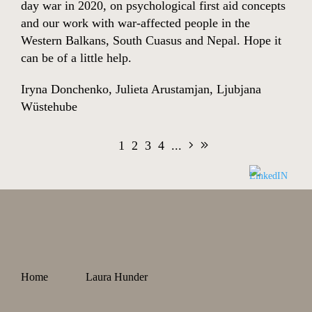
day war in 2020, on psychological first aid concepts
and our work with war-affected people in the
Western Balkans, South Cuasus and Nepal. Hope it
can be of a little help.
Iryna Donchenko
,
Julieta Arustamjan
,
Ljubjana
Wüstehube
1
2
3
4
...
Home
Laura Hunder