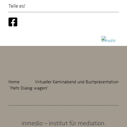
Teile es!
Home
Virtueller Kaminabend und Buchpräsentation
`Mehr Dialog wagen!´
inmedio – institut für mediation.