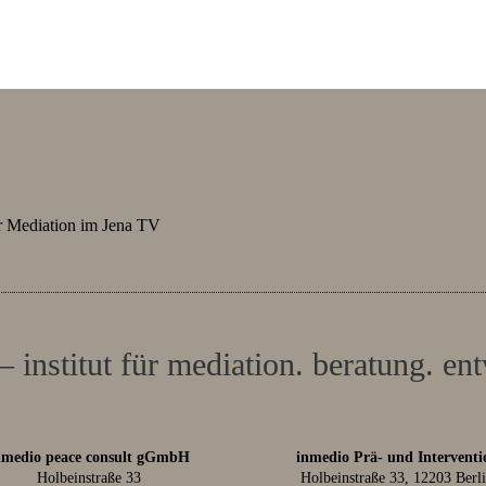
r Mediation im Jena TV
– institut für mediation. beratung. en
nmedio peace consult gGmbH
inmedio Prä- und Interventi
Holbeinstraße 33
Holbeinstraße 33, 12203 Berl