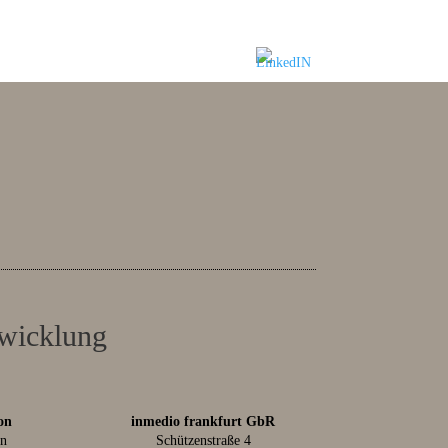
twicklung
on
inmedio frankfurt GbR
in
Schützenstraße 4