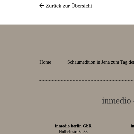
Zurück zur Übersicht
Home
Schaumedition in Jena zum Tag de
inmedio 
inmedio berlin GbR
i
Holbeinstraße 33