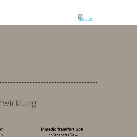
ntwicklung
on
inmedio frankfurt GbR
in
Schützenstraße 4