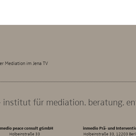
er Mediation im Jena TV
 institut für mediation. beratung. e
nmedio peace consult gGmbH
inmedio Prä- und Interventi
Holbeinstraße 33
Holbeinstraße 33, 12203 Berl