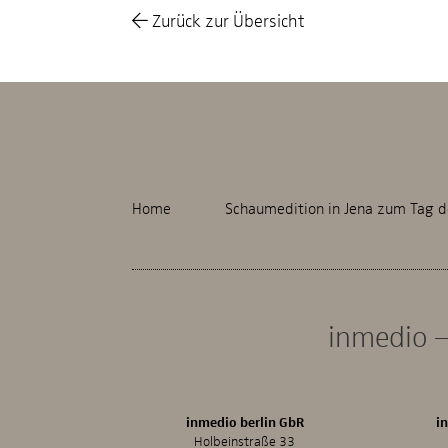
Zurück zur Übersicht
Home
Schaumedition in Jena zum Tag d
inmedio –
inmedio berlin GbR
i
Holbeinstraße 33