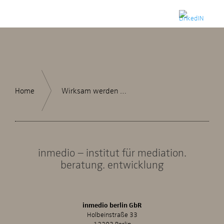
Home
Wirksam werden …
inmedio – institut für mediation.
beratung. entwicklung
inmedio berlin GbR
Holbeinstraße 33
12203 Berlin