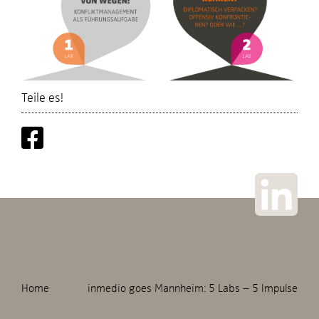
Teile es!
Home
inmedio goes Mannheim: 5 Labs – 5 Impulse