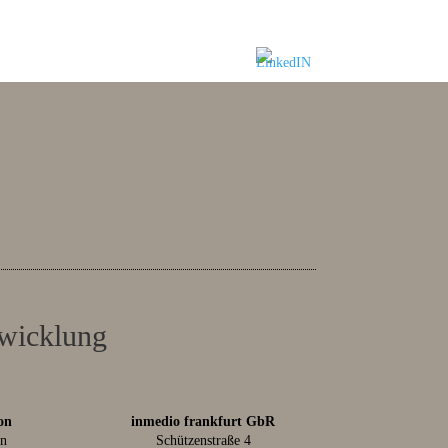
twicklung
on
inmedio frankfurt GbR
in
Schützenstraße 4