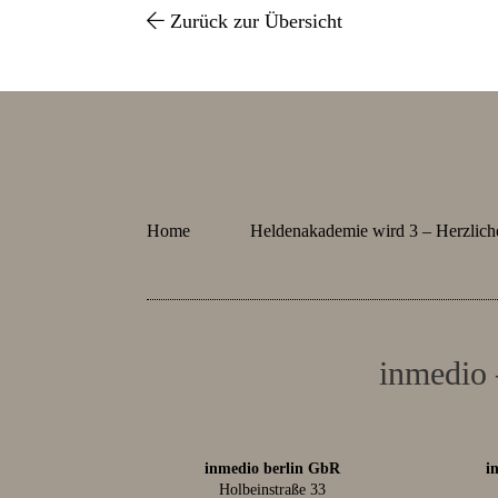
Zurück zur Übersicht
Home
Heldenakademie wird 3 – Herzlic
inmedio 
inmedio berlin GbR
i
Holbeinstraße 33