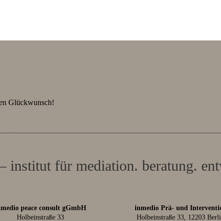
hen Glückwunsch!
– institut für mediation. beratung. en
nmedio peace consult gGmbH
inmedio Prä- und Interventi
Holbeinstraße 33
Holbeinstraße 33, 12203 Berl