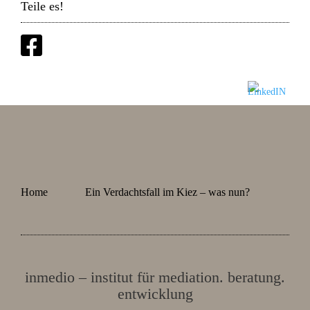
Teile es!
Home
Ein Verdachtsfall im Kiez – was nun?
inmedio – institut für mediation. beratung.
entwicklung