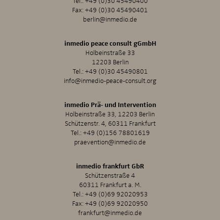
Tel.:
+49 (0)30 45490400
Fax: +49 (0)30 45490401
berlin@inmedio.de
inmedio peace consult gGmbH
Holbeinstraße 33
12203 Berlin
Tel.:
+49 (0)30 45490801
info@inmedio-peace-consult.org
inmedio Prä- und Intervention
Holbeinstraße 33, 12203 Berlin
Schützenstr. 4, 60311 Frankfurt
Tel.:
+49 (0)156 78801619
praevention@inmedio.de
inmedio frankfurt GbR
Schützenstraße 4
60311 Frankfurt a. M.
Tel.:
+49 (0)69 92020953
Fax: +49 (0)69 92020950
frankfurt@inmedio.de