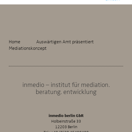
Home
Auswärtigen Amt präsentiert
Mediationskonzept
inmedio – institut für mediation.
beratung. entwicklung
inmedio berlin GbR
Holbeinstraße 33
12203 Berlin