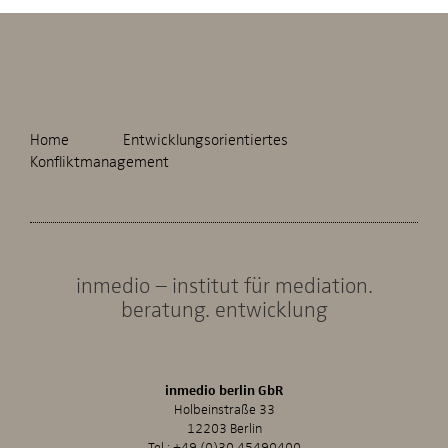
Home
Entwicklungsorientiertes
Konfliktmanagement
inmedio – institut für mediation.
beratung. entwicklung
inmedio berlin GbR
Holbeinstraße 33
12203 Berlin
Tel.:
+49 (0)30 45490400