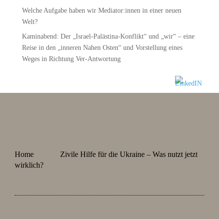
Welche Aufgabe haben wir Mediator:innen in einer neuen
Welt?
Kaminabend: Der „Israel-Palästina-Konflikt“ und „wir“ – eine
Reise in den „inneren Nahen Osten“ und Vorstellung eines
Weges in Richtung Ver-Antwortung
Home
Zivile Hilfe für die Ukraine – Was nutzt jetzt
wirklich?