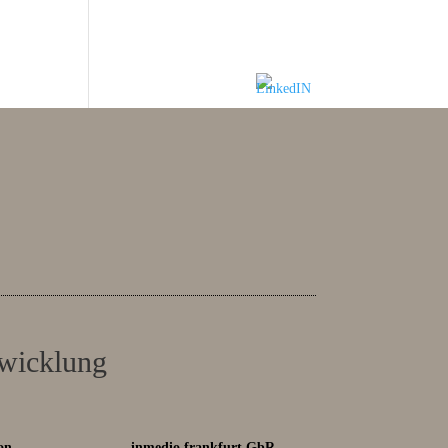
twicklung
on
inmedio frankfurt GbR