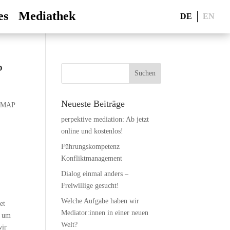
es
Mediathek
DE
EN
?
Neueste Beiträge
NMAP
perpektive mediation: Ab jetzt
online und kostenlos!
Führungskompetenz
Konfliktmanagement
Dialog einmal anders –
Freiwillige gesucht!
Welche Aufgabe haben wir
et
Mediator:innen in einer neuen
g um
Welt?
wir