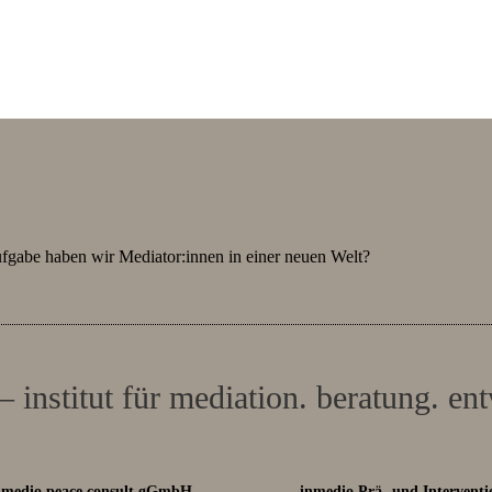
gabe haben wir Mediator:innen in einer neuen Welt?
– institut für mediation. beratung. en
nmedio peace consult gGmbH
inmedio Prä- und Interventi