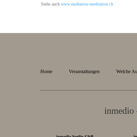
Siehe auch
www.mediation-meditation.ch
Home
Veranstaltungen
Welche Auf
inmedio 
inmedio berlin GbR
i