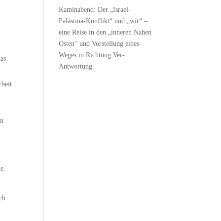
Kaminabend: Der „Israel-
Palästina-Konflikt“ und „wir“ –
eine Reise in den „inneren Nahen
Osten“ und Vorstellung eines
Weges in Richtung Ver-
das
Antwortung
rbeit
en
ie
uch