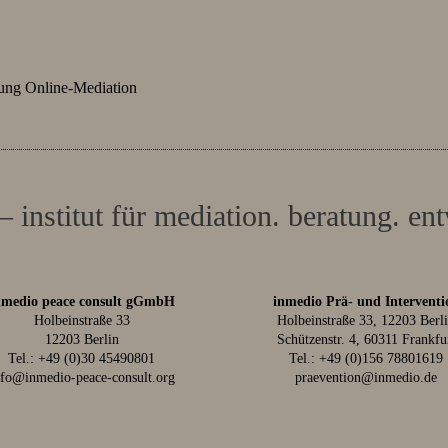
dung Online-Mediation
– institut für mediation. beratung. en
nmedio peace consult gGmbH
inmedio Prä- und Interventi
Holbeinstraße 33
Holbeinstraße 33, 12203 Berl
12203 Berlin
Schützenstr. 4, 60311 Frankfu
Tel.:
+49 (0)30 45490801
Tel.:
+49 (0)156 78801619
nfo@inmedio-peace-consult.org
praevention@inmedio.de