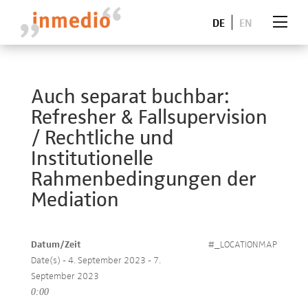
DE
EN
Auch separat buchbar:
Refresher & Fallsupervision
/ Rechtliche und
Institutionelle
Rahmenbedingungen der
Mediation
Datum/Zeit
#_LOCATIONMAP
Date(s) - 4. September 2023 - 7.
September 2023
0:00