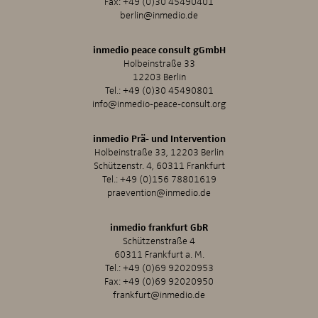
Fax: +49 (0)30 45490401
berlin@inmedio.de
inmedio peace consult gGmbH
Holbeinstraße 33
12203 Berlin
Tel.:
+49 (0)30 45490801
info@inmedio-peace-consult.org
inmedio Prä- und Intervention
Holbeinstraße 33, 12203 Berlin
Schützenstr. 4, 60311 Frankfurt
Tel.:
+49 (0)156 78801619
praevention@inmedio.de
inmedio frankfurt GbR
Schützenstraße 4
60311 Frankfurt a. M.
Tel.:
+49 (0)69 92020953
Fax: +49 (0)69 92020950
frankfurt@inmedio.de