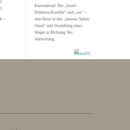
rt
Kaminabend: Der „Israel-
t.
Palästina-Konflikt“ und „wir“ –
6 –
eine Reise in den „inneren Nahen
Osten“ und Vorstellung eines
Weges in Richtung Ver-
Antwortung