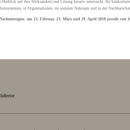
 Hinblick auf ihre Wirksamkeit und Lösung kreativ untersucht. Ihr konkretisie
miliensystemen, in Organisationen, im sozialen Nahraum und in der Nachbarschaf
Nachmittagen: am 23. Februar, 23. März und 29. April 2018 jeweils von 1
fallreise