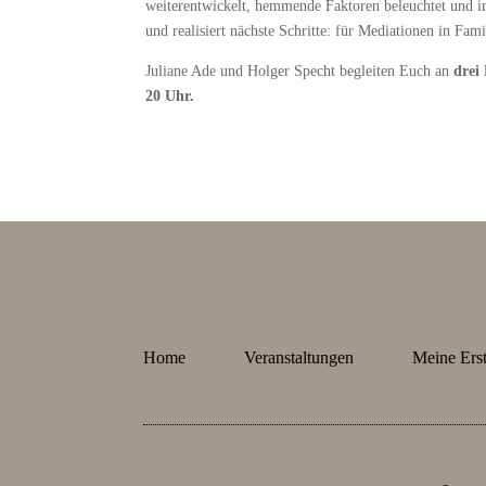
weiterentwickelt, hemmende Faktoren beleuchtet und in
und realisiert nächste Schritte: für Mediationen in Fa
Juliane Ade und Holger Specht begleiten Euch an
drei 
20 Uhr.
Home
Veranstaltungen
Meine Erst