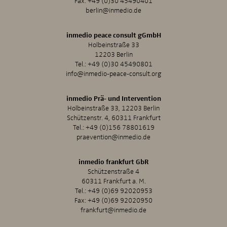
Fax: +49 (0)30 45490401
berlin@inmedio.de
inmedio peace consult gGmbH
Holbeinstraße 33
12203 Berlin
Tel.:
+49 (0)30 45490801
info@inmedio-peace-consult.org
inmedio Prä- und Intervention
Holbeinstraße 33, 12203 Berlin
Schützenstr. 4, 60311 Frankfurt
Tel.:
+49 (0)156 78801619
praevention@inmedio.de
inmedio frankfurt GbR
Schützenstraße 4
60311 Frankfurt a. M.
Tel.:
+49 (0)69 92020953
Fax: +49 (0)69 92020950
frankfurt@inmedio.de