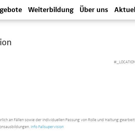
gebote
Weiterbildung
Über uns
Aktuel
sion
#_LOCATIO
lich an Fällen sowie der individuellen Passung von Rolle und Haltung gearbeit
tionsausbildungen.
Info Fallsupervision