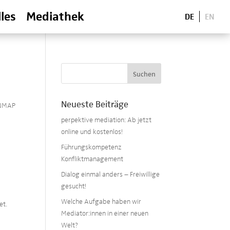
les
Mediathek
DE
EN
Neueste Beiträge
NMAP
perpektive mediation: Ab jetzt
online und kostenlos!
Führungskompetenz
Konfliktmanagement
Dialog einmal anders – Freiwillige
gesucht!
Welche Aufgabe haben wir
et.
Mediator:innen in einer neuen
Welt?