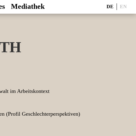
es
Mediathek
DE
EN
NTH
ewalt im Arbeitskontext
en (Profil Geschlechterperspektiven)