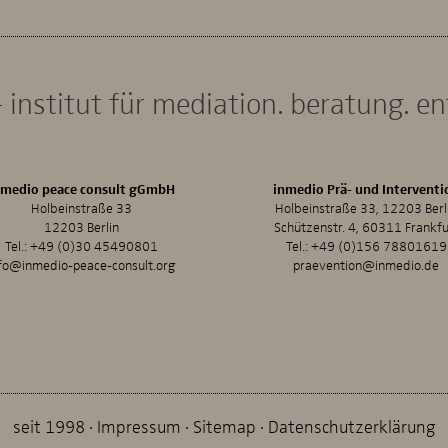
 institut für mediation. beratung. e
nmedio peace consult gGmbH
inmedio Prä- und Interventi
Holbeinstraße 33
Holbeinstraße 33, 12203 Berl
12203 Berlin
Schützenstr. 4, 60311 Frankfu
Tel.:
+49 (0)30 45490801
Tel.:
+49 (0)156 78801619
fo@inmedio-peace-consult.org
praevention@inmedio.de
seit 1998
Impressum
Sitemap
Datenschutzerklärung