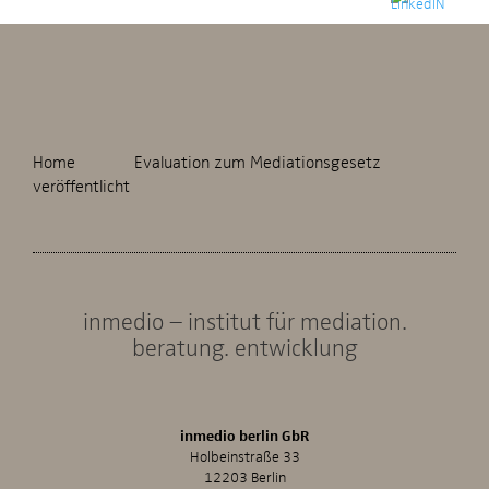
Home
Evaluation zum Mediationsgesetz
veröffentlicht
inmedio – institut für mediation.
beratung. entwicklung
inmedio berlin GbR
Holbeinstraße 33
12203 Berlin