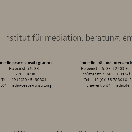
 institut für mediation. beratung. e
nmedio peace consult gGmbH
inmedio Prä- und Interventi
Holbeinstraße 33
Holbeinstraße 33, 12203 Berl
12203 Berlin
Schützenstr. 4, 60311 Frankfu
Tel.:
+49 (0)30 45490801
Tel.:
+49 (0)156 78801619
fo@inmedio-peace-consult.org
praevention@inmedio.de