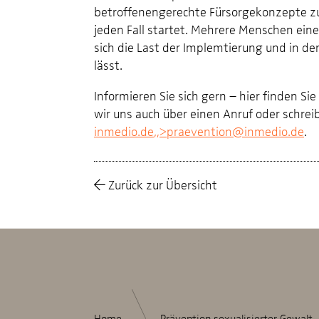
betroffenengerechte Fürsorgekonzepte zu
jeden Fall startet. Mehrere Menschen ein
sich die Last der Implemtierung und in de
lässt.
Informieren Sie sich gern – hier finden Sie
wir uns auch über einen Anruf oder schrei
inmedio.de
„>
praevention@inmedio.de
.
Zurück zur Übersicht
Home
Prävention sexualisierter Gewalt