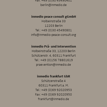
Fax: +49 (0)30 45490401
berlin@inmedio.de
inmedio peace consult gGmbH
Holbeinstraße 33
12203 Berlin
Tel.:
+49 (0)30 45490801
info@inmedio-peace-consult.org
inmedio Prä- und Intervention
Holbeinstraße 33, 12203 Berlin
Schützenstr. 4, 60311 Frankfurt
Tel.:
+49 (0)156 78801619
praevention@inmedio.de
inmedio frankfurt GbR
Schützenstraße 4
60311 Frankfurt a. M.
Tel.:
+49 (0)69 92020953
Fax: +49 (0)69 92020950
frankfurt@inmedio.de