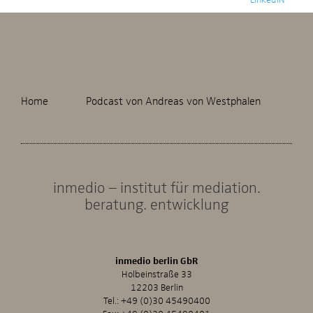
Home
Podcast von Andreas von Westphalen
inmedio – institut für mediation.
beratung. entwicklung
inmedio berlin GbR
Holbeinstraße 33
12203 Berlin
Tel.:
+49 (0)30 45490400