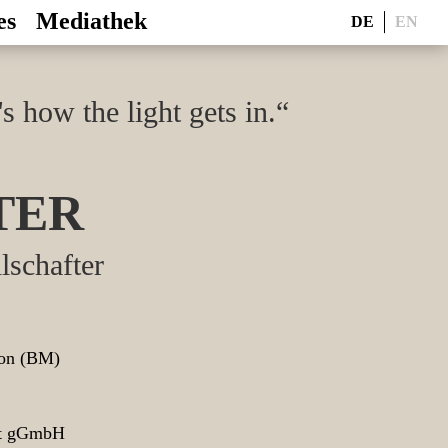
es
Mediathek
DE
EN
s how the light gets in.“
TER
lschafter
ion (BM)
ult gGmbH