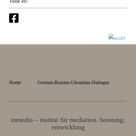
Teile es!
Home
German-Russian-Ukrainian-Dialogue
inmedio – institut für mediation. beratung.
entwicklung