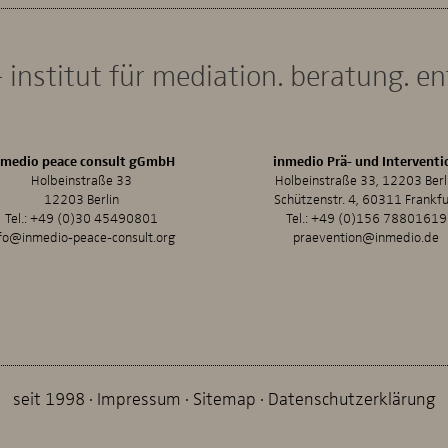
 institut für mediation. beratung. e
nmedio peace consult gGmbH
inmedio Prä- und Interventi
Holbeinstraße 33
Holbeinstraße 33, 12203 Berl
12203 Berlin
Schützenstr. 4, 60311 Frankfu
Tel.:
+49 (0)30 45490801
Tel.:
+49 (0)156 78801619
fo@inmedio-peace-consult.org
praevention@inmedio.de
seit 1998
Impressum
Sitemap
Datenschutzerklärung