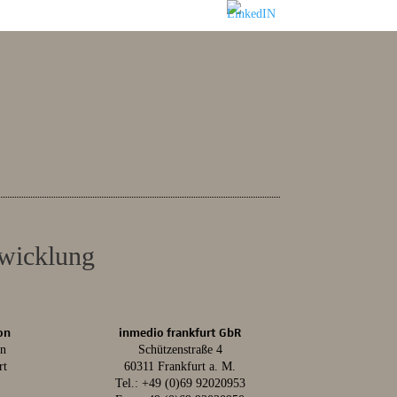
twicklung
on
inmedio frankfurt GbR
in
Schützenstraße 4
rt
60311 Frankfurt a. M.
Tel.:
+49 (0)69 92020953