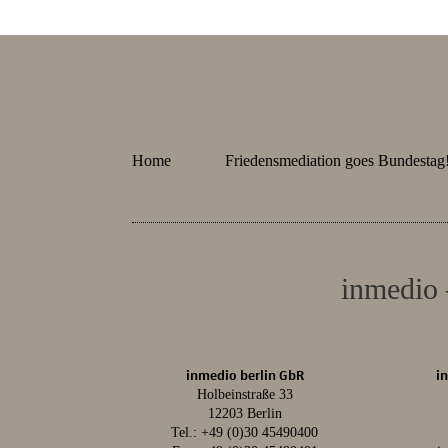
Home
Friedensmediation goes Bundestag
inmedio 
inmedio berlin GbR
i
Holbeinstraße 33
12203 Berlin
Tel.:
+49 (0)30 45490400