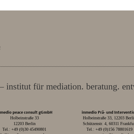
!
– institut für mediation. beratung. en
nmedio peace consult gGmbH
inmedio Prä- und Interventi
Holbeinstraße 33
Holbeinstraße 33, 12203 Berl
12203 Berlin
Schützenstr. 4, 60311 Frankfu
Tel.:
+49 (0)30 45490801
Tel.:
+49 (0)156 78801619