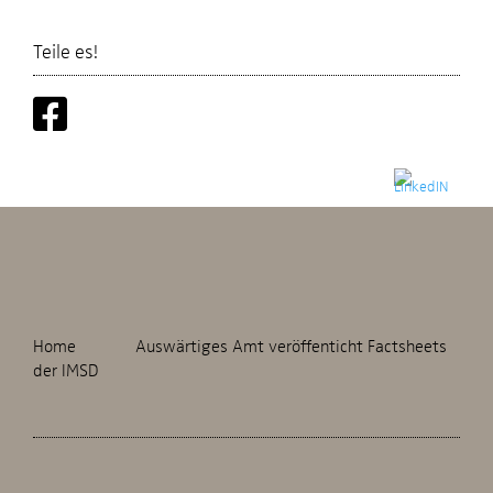
Teile es!
Home
Auswärtiges Amt veröffenticht Factsheets
der IMSD