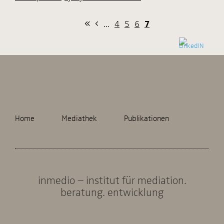
...
4
5
6
7
Home
Mediathek
Publikationen
inmedio – institut für mediation.
beratung. entwicklung